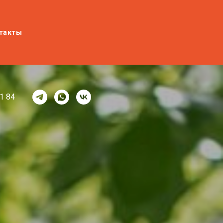
ДИ, 24
такты
1 84