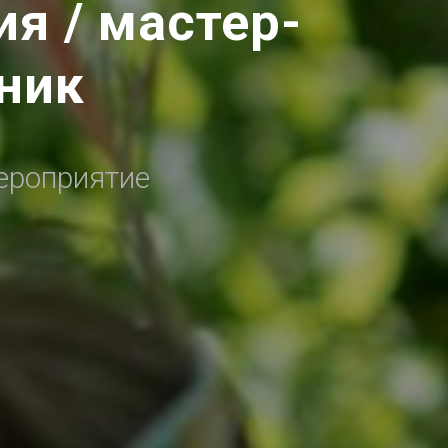
я / мастер-
дник
ероприятие