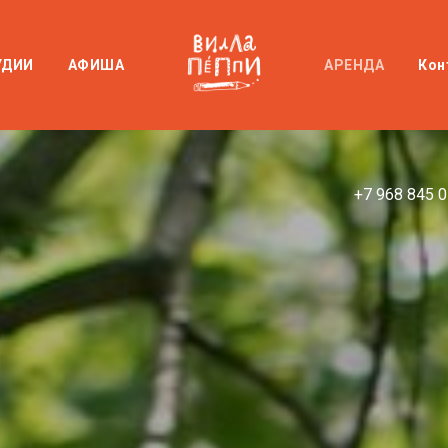
ОН: +7 (968) 845-01-84 | АДРЕС: ГАРИБАЛЬ
УДИИ
АФИША
АРЕНДА
Кон
+7 968 845 0