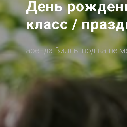
День рождени
класс / праз
аренда Виллы под ваше м