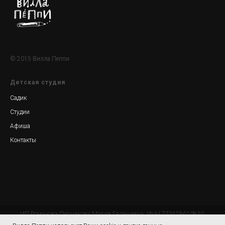
© 2015 Вилла Пеппи
Детская студия
Садик
Студии
Афиша
Контакты
ИП Романова-Пермякова Мария Евгеньевна, ИНН 773128620840,
ОГРНИП 315774600211092