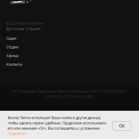
© 2015 Вилла Пеппи
Детская студия
Садик
Студии
Афиша
Контакты
ИП Романова-Пермякова Мария Евгеньевна, ИНН 773128620840,
ОГРНИП 315774600211092
Вилла Пеппи использует Ваши cookie и другие данные,
чтобы сделать сервис удобным. Продолжая использовать
OK
его или нажимая «ОК», Вы соглашаетесь с условиями.
Tilda
Made on
Подробнее