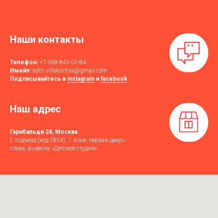
Наши контакты
Телефон:
+7 968 845-01-84
Имейл:
adm.villakuritsa@gmail.com
Подписывайтесь в
instagram
и
facebook
Наш адрес
Гарибальди 24, Москва
2 подъезд (код 7854), 1 этаж, первая дверь
слева, вывеска «Детская студия»