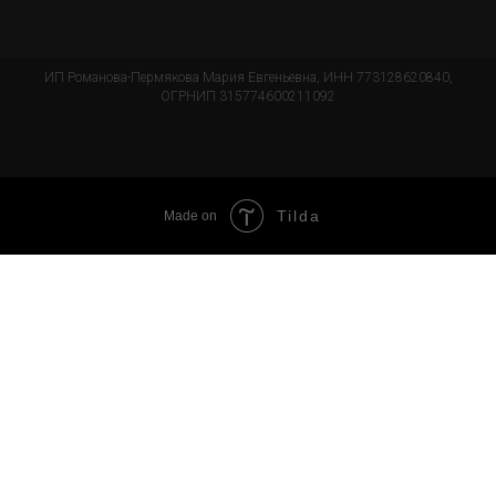
ИП Романова-Пермякова Мария Евгеньевна, ИНН 773128620840,
ОГРНИП 315774600211092
Tilda
Made on