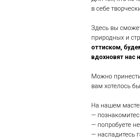
в себе творческ
Здесь вы сможе
природных и ст
оттиском, буд
вдохновят нас н
Можно принести
вам хотелось бы
На нашем масте
— познакомитесь
— попробуете не
— насладитесь г