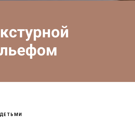
екстурной
ельефом
 ДЕТЬМИ