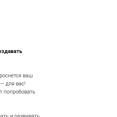
создавать
роснется ваш
— для вас!
т попробовать
вать и развивать