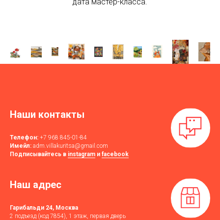
дата мастер-класса.
Наши контакты
Телефон:
+7 968 845-01-84
Имейл:
adm.villakuritsa@gmail.com
Подписывайтесь в
instagram
и
facebook
Наш адрес
Гарибальди 24, Москва
2 подъезд (код 7854), 1 этаж, первая дверь